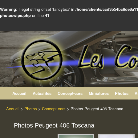
Warning
: Illegal string offset 'fancybox' in
/home/clients/ccd3b54bc8de8a11
photoswipe.php
on line
41
Les Concept-cars Peugeot
Le site non officiel des Concept-cars du Lion
Aller au contenu
Accueil
Actualités
Concept-cars
Miniatures
Photos
V
Accueil
>
Photos
>
Concept-cars
>
Photos Peugeot 406 Toscana
Photos Peugeot 406 Toscana