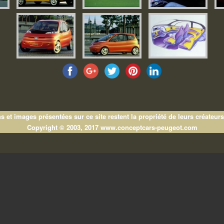
s et images présentées sur ce site restent la propriété de leurs créateurs
Copyright © 2003, 2017 www.conceptcars-peugeot.com