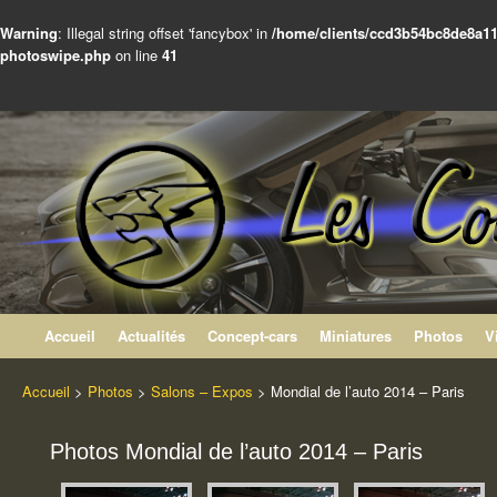
Warning
: Illegal string offset 'fancybox' in
/home/clients/ccd3b54bc8de8a11
photoswipe.php
on line
41
Les Concept-cars Peugeot
Le site non officiel des Concept-cars du Lion
Aller au contenu
Accueil
Actualités
Concept-cars
Miniatures
Photos
V
Accueil
>
Photos
>
Salons – Expos
>
Mondial de l’auto 2014 – Paris
Photos Mondial de l’auto 2014 – Paris