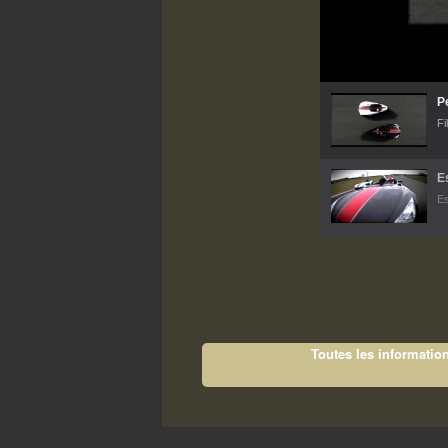
P
Fi
E
Es
Toutes les information