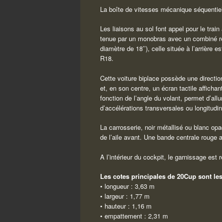
La boîte de vitesses mécanique séquentielle
Les liaisons au sol font appel pour le train
tenue par un monobras avec un combiné ress
diamètre de 18’’), celle située à l’arrièr
R18.
Cette voiture biplace possède une direction
et, en son centre, un écran tactile affichan
fonction de l’angle du volant, permet d’allu
d’accélérations transversales ou longitudi
La carrosserie, noir métallisé ou blanc op
de l’aile avant. Une bande centrale rouge 
A l’intérieur du cockpit, le garnissage est r
Les cotes principales de 20Cup sont les
• longueur : 3,63 m
• largeur : 1,77 m
• hauteur : 1,16 m
• empattement : 2,31 m