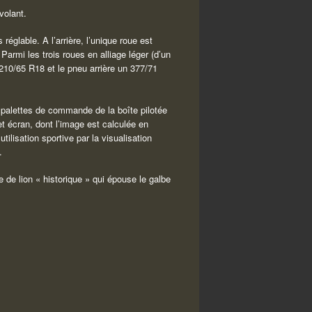
volant.
réglable. A l’arrière, l’unique roue est
armi les trois roues en alliage léger (d’un
 210/65 R18 et le pneu arrière un 377/71
es palettes de commande de la boîte pilotée
Cet écran, dont l’image est calculée en
tilisation sportive par la visualisation
.
 de lion « historique » qui épouse le galbe