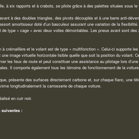
, à six rapports et à crabots, se pilote grâce à des palettes situées sous le 
 avant à des doubles triangles, des pivots découplés et à une barre anti-dévers 
ort amortisseur doté d’un basculeur assurant une variation de la flexibilité. P
e est de type « cage » avec deux voiles démontables. Les pneus avant sont des
 à crémaillère et le volant est de type « multifonction ». Celui-ci supporte l
t une image virtuelle horizontale lisible quelle que soit la position du volant. 
mer les feux de route et peut constituer une assistance au pilotage lors d’une u
nales. Il comporte également tous les témoins de fonctionnement de la voiture
aque, présente des surfaces directement carbone et, sur chaque flanc, une tête
anime longitudinalement la carrosserie de chaque voiture.
éalisé en cuir noir.
 suivantes :