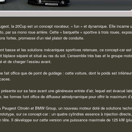
eugeot, la 20Cup est un concept novateur, « fun » et dynamique. Elle incarne
to, par sa mono roue arrière. Cette « barquette » sportive à trois roues, exp
ons fortes, promesse d’un réel plaisir de conduite.
ent basse et les solutions mécaniques sportives retenues, ce concept-car est 
 biplace séparé et situé au ras du sol. L’ensemble très bas et le groupe mot
 et de charger l’essieu avant.
 fait office que de point de guidage : cette voiture, dont le poids est inférieur
icaces.
résente sur sa face avant une généreuse entrée d’air, lequel est évacué laté
ie, les formes font office de diffuseur aérodynamique pour offrir le maximum d’
SA Peugeot Citroën et BMW Group, un nouveau moteur doté de solutions techni
ototype, sur ce concept-car : un quatre cylindres essence à injection directe
tête. Il développe sur cette version une puissance maximale de 125 kW (plu