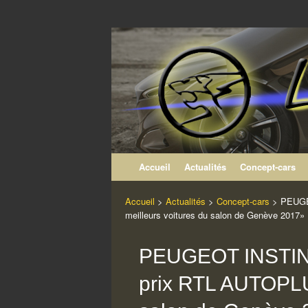
Les Concept-ca
Le site non officiel des Concept-cars du Li
Aller au contenu
Accueil
Actualités
Concept-cars
Accueil
>
Actualités
>
Concept-cars
>
PEUGE
meilleurs voitures du salon de Genève 2017»
PEUGEOT INSTIN
prix RTL AUTOPLU