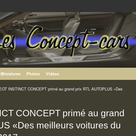
rs Peugeot
on
Miniatures
Photos
Vidéos
OT INSTINCT CONCEPT primé au grand prix RTL AUTOPLUS «Des
CT CONCEPT primé au grand
S «Des meilleurs voitures du