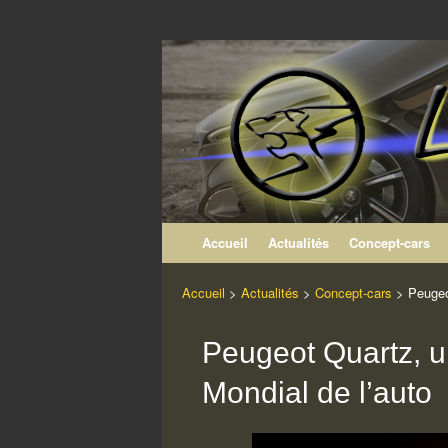
Les Concept-ca
Le site non officiel des Concept-cars du Li
Aller au contenu
Accueil
Actualités
Concept-cars
Accueil
>
Actualités
>
Concept-cars
>
Peugeo
Peugeot Quartz, u
Mondial de l’auto