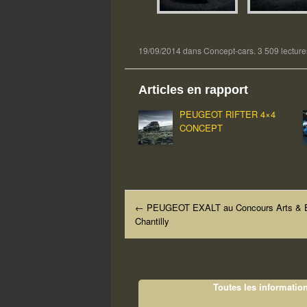
19/09/2014
dans
Concept-cars
. 3 509 lecture
Articles en rapport
PEUGEOT RIFTER 4×4
CONCEPT
←
PEUGEOT EXALT au Concours Arts & E
Navigation dans les articles
Chantilly
Toutes les information