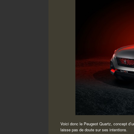
Voici donc le Peugeot Quartz, concept d’un
laisse pas de doute sur ses intentions.