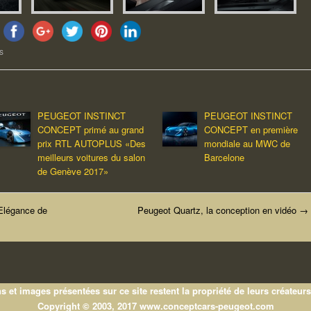
s
PEUGEOT INSTINCT
PEUGEOT INSTINCT
CONCEPT primé au grand
CONCEPT en première
prix RTL AUTOPLUS «Des
mondiale au MWC de
meilleurs voitures du salon
Barcelone
de Genève 2017»
légance de
Peugeot Quartz, la conception en vidéo
→
s et images présentées sur ce site restent la propriété de leurs créateurs
Copyright © 2003, 2017 www.conceptcars-peugeot.com